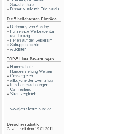
»
Schülersprachreisen
Sprachschule
»
Dinner Musik mit Trio Nardis
Die 5 beliebtesten Einträge
»
Dildoparty von AnnJoy
»
Fullservice Werbeagentur
aus Leipzig
»
Ferien auf der Seiseralm
»
Schuppenflechte
»
Alukisten
TOP-5 Liste Bewertungen
»
Hundeschule
Hundeerziehung Welpen
»
Gasvergleich
»
allbuyone der Eventshop
»
Info Ferienwohnungen
Ostfriesland
»
Stromvergleich
www.jetzt-lastminute.de
Besucherstatistik
Gezählt seit dem 19.01.2011