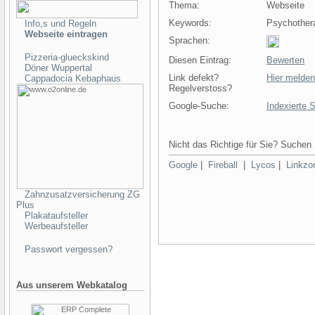
Thema:
Webseite
Keywords:
Psychothera
Info,s und Regeln
Webseite eintragen
Sprachen:
Pizzeria-glueckskind
Diesen Eintrag:
Bewerten
Döner Wuppertal
Link defekt?
Hier melden
Cappadocia Kebaphaus
Regelverstoss?
Google-Suche:
Indexierte 
Nicht das Richtige für Sie? Suchen 
Google
|
Fireball
|
Lycos
|
Linkzo
Zahnzusatzversicherung ZG
Plus
Plakataufsteller
Werbeaufsteller
Passwort vergessen?
Aus unserem Webkatalog