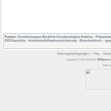
Partner:
Kundenstopper-Backlink
Kundenstopper-Katalog
-
Plakatsta
DIGG/amitola
-
kinderinvaliditaetsversicherung
-
Branchenbuch
-
qyp
Nutzungsbedingungen
Faq
Kont
|
|
W3Networ
Copyright © 2007-2026 by
Seite g