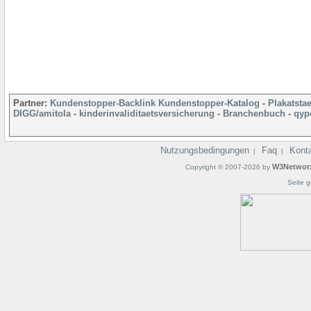
Partner:
Kundenstopper-Backlink
Kundenstopper-Katalog
-
Plakatsta
DIGG/amitola
-
kinderinvaliditaetsversicherung
-
Branchenbuch
-
qyp
Nutzungsbedingungen
Faq
Kont
|
|
W3Networ
Copyright © 2007-2026 by
Seite g