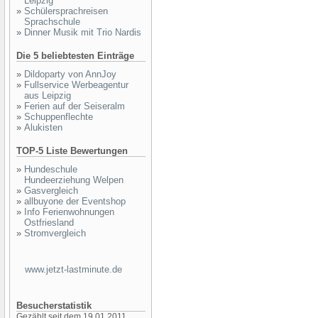
Leipzig
»
Schülersprachreisen
Sprachschule
»
Dinner Musik mit Trio Nardis
Die 5 beliebtesten Einträge
»
Dildoparty von AnnJoy
»
Fullservice Werbeagentur
aus Leipzig
»
Ferien auf der Seiseralm
»
Schuppenflechte
»
Alukisten
TOP-5 Liste Bewertungen
»
Hundeschule
Hundeerziehung Welpen
»
Gasvergleich
»
allbuyone der Eventshop
»
Info Ferienwohnungen
Ostfriesland
»
Stromvergleich
www.jetzt-lastminute.de
Besucherstatistik
Gezählt seit dem 19.01.2011