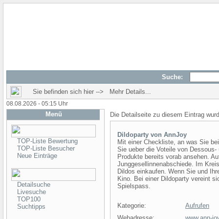
Suche:
Sie befinden sich hier --> Mehr Details...
08.08.2026 - 05:15 Uhr
Menü
Die Detailseite zu diesem Eintrag wur
Dildoparty von AnnJoy
TOP-Liste Bewertung
Mit einer Checkliste, an was Sie be
TOP-Liste Besucher
Sie ueber die Voteile von Dessous-
Neue Einträge
Produkte bereits vorab ansehen. Auf
Junggesellinnenabschiede. Im Krei
Dildos einkaufen. Wenn Sie und Ih
Kino. Bei einer Dildoparty vereint 
Detailsuche
Spielspass.
Livesuche
TOP100
Kategorie:
Aufrufen
Suchtipps
Webadresse:
www.ann-jo