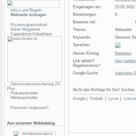
Eingetragen am:
23.02.2012
Info,s und Regeln
Bewertungen:
0
Webseite eintragen
Bewertet mit:
0 
Pizzeria-glueckskind
Döner Wuppertal
Thema:
Webseite
Cappadocia Kebaphaus
Keywords:
Dessous Des
Sprachen:
Diesen Eintrag:
Bewerten
Link defekt?
Hier melden
Regelverstoss?
Google-Suche:
Indexierte 
Zahnzusatzversicherung ZG
Plus
Nicht das Richtige für Sie? Suchen 
Plakataufsteller
Werbeaufsteller
Google
|
Fireball
|
Lycos
|
Linkzo
Passwort vergessen?
Aus unserem Webkatalog