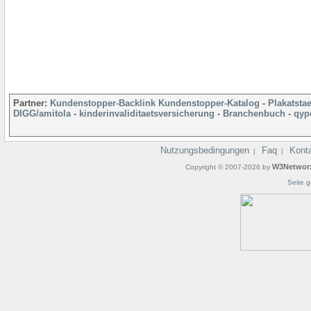
Partner:
Kundenstopper-Backlink
Kundenstopper-Katalog
-
Plakatsta
DIGG/amitola
-
kinderinvaliditaetsversicherung
-
Branchenbuch
-
qyp
Nutzungsbedingungen
Faq
Kont
|
|
W3Networ
Copyright © 2007-2026 by
Seite g