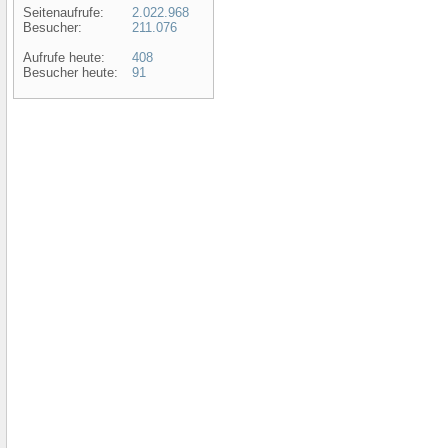
Seitenaufrufe:
2.022.968
Besucher:
211.076
Aufrufe heute:
408
Besucher heute:
91