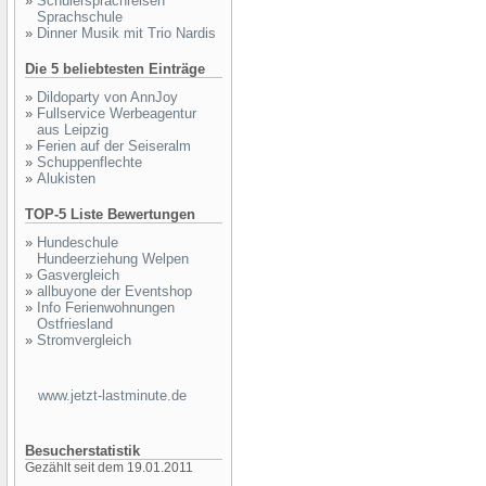
»
Schülersprachreisen
Sprachschule
»
Dinner Musik mit Trio Nardis
Die 5 beliebtesten Einträge
»
Dildoparty von AnnJoy
»
Fullservice Werbeagentur
aus Leipzig
»
Ferien auf der Seiseralm
»
Schuppenflechte
»
Alukisten
TOP-5 Liste Bewertungen
»
Hundeschule
Hundeerziehung Welpen
»
Gasvergleich
»
allbuyone der Eventshop
»
Info Ferienwohnungen
Ostfriesland
»
Stromvergleich
www.jetzt-lastminute.de
Besucherstatistik
Gezählt seit dem 19.01.2011