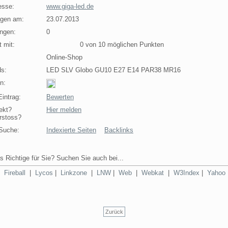
esse:
www.giga-led.de
agen am:
23.07.2013
ngen:
0
 mit:
0 von 10 möglichen Punkten
Online-Shop
s:
LED SLV Globo GU10 E27 E14 PAR38 MR16
n:
intrag:
Bewerten
ekt?
Hier melden
rstoss?
Suche:
Indexierte Seiten
Backlinks
s Richtige für Sie? Suchen Sie auch bei...
|
Fireball
|
Lycos
|
Linkzone
|
LNW
|
Web
|
Webkat
|
W3Index
|
Yahoo
Zurück