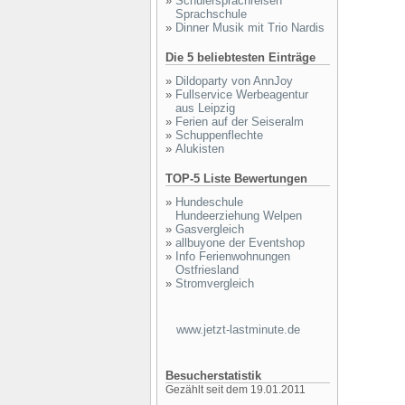
»
Schülersprachreisen
Sprachschule
»
Dinner Musik mit Trio Nardis
Die 5 beliebtesten Einträge
»
Dildoparty von AnnJoy
»
Fullservice Werbeagentur
aus Leipzig
»
Ferien auf der Seiseralm
»
Schuppenflechte
»
Alukisten
TOP-5 Liste Bewertungen
»
Hundeschule
Hundeerziehung Welpen
»
Gasvergleich
»
allbuyone der Eventshop
»
Info Ferienwohnungen
Ostfriesland
»
Stromvergleich
www.jetzt-lastminute.de
Besucherstatistik
Gezählt seit dem 19.01.2011