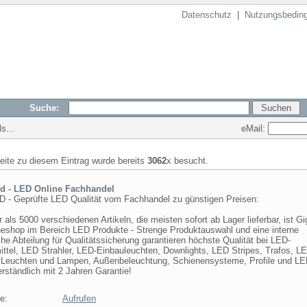
Datenschutz
|
Nutzungsbedin
Suche:
eMail:
s...
seite zu diesem Eintrag wurde bereits
3062
x besucht.
d - LED Online Fachhandel
D - Geprüfte LED Qualität vom Fachhandel zu günstigen Preisen:
 als 5000 verschiedenen Artikeln, die meisten sofort ab Lager lieferbar, ist G
ineshop im Bereich LED Produkte - Strenge Produktauswahl und eine interne
he Abteilung für Qualitätssicherung garantieren höchste Qualität bei LED-
ittel, LED Strahler, LED-Einbauleuchten, Downlights, LED Stripes, Trafos, L
 Leuchten und Lampen, Außenbeleuchtung, Schienensysteme, Profile und LED
rständlich mit 2 Jahren Garantie!
e:
Aufrufen