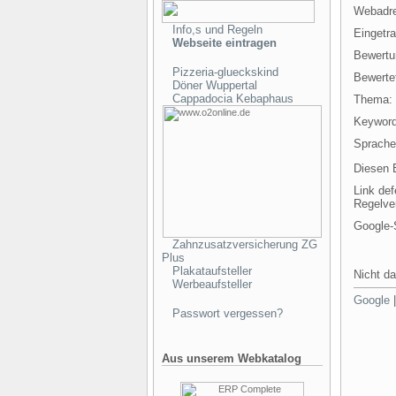
Webadr
Info,s und Regeln
Eingetr
Webseite eintragen
Bewertu
Pizzeria-glueckskind
Bewertet
Döner Wuppertal
Cappadocia Kebaphaus
Thema:
Keyword
Sprache
Diesen E
Link def
Regelve
Google-
Zahnzusatzversicherung ZG
Plus
Plakataufsteller
Nicht da
Werbeaufsteller
Google
Passwort vergessen?
Aus unserem Webkatalog