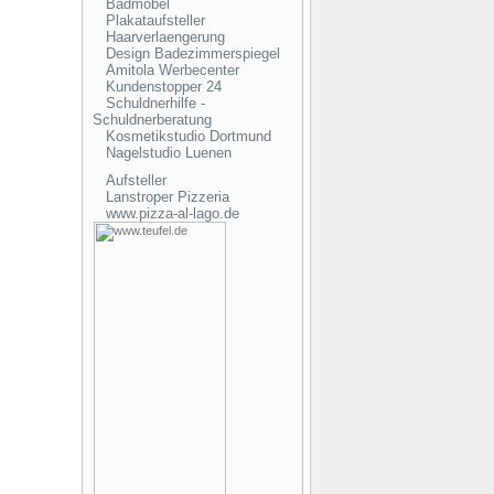
Badmöbel
Plakataufsteller
Haarverlaengerung
Design Badezimmerspiegel
Amitola Werbecenter
Kundenstopper 24
Schuldnerhilfe -
Schuldnerberatung
Kosmetikstudio Dortmund
Nagelstudio Luenen
Aufsteller
Lanstroper Pizzeria
www.pizza-al-lago.de