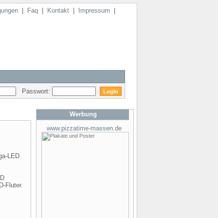
gungen
|
Faq
|
Kontakt
|
Impressum
|
Passwort:
Werbung
www.pizzatime-massen.de
iga-LED
ED
-Fluter.