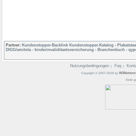
Partner:
Kundenstopper-Backlink
Kundenstopper-Katalog
-
Plakatsta
DIGG/amitola
-
kinderinvaliditaetsversicherung
-
Branchenbuch
-
qyp
Nutzungsbedingungen
Faq
Kont
|
|
W3Networ
Copyright © 2007-2026 by
Seite g