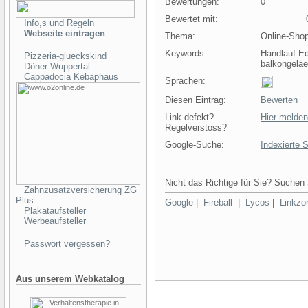
Bewertungen:
0
Bewertet mit:
0 
Info,s und Regeln
Webseite eintragen
Thema:
Online-Sho
Keywords:
Handlauf-Ed
Pizzeria-glueckskind
balkongelae
Döner Wuppertal
Cappadocia Kebaphaus
Sprachen:
Diesen Eintrag:
Bewerten
Link defekt?
Hier melden
Regelverstoss?
Google-Suche:
Indexierte 
Nicht das Richtige für Sie? Suchen 
Zahnzusatzversicherung ZG
Plus
Google
|
Fireball
|
Lycos
|
Linkzo
Plakataufsteller
Werbeaufsteller
Passwort vergessen?
Aus unserem Webkatalog