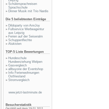
Leipzig
»
Schülersprachreisen
Sprachschule
»
Dinner Musik mit Trio Nardis
Die 5 beliebtesten Einträge
»
Dildoparty von AnnJoy
»
Fullservice Werbeagentur
aus Leipzig
»
Ferien auf der Seiseralm
»
Schuppenflechte
»
Alukisten
TOP-5 Liste Bewertungen
»
Hundeschule
Hundeerziehung Welpen
»
Gasvergleich
»
allbuyone der Eventshop
»
Info Ferienwohnungen
Ostfriesland
»
Stromvergleich
www.jetzt-lastminute.de
Besucherstatistik
Gezählt seit dem 19.01.2011