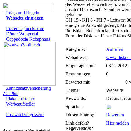
das Wasser eher weich sein, von z
aus der Diskuszucht Stendker werd
Info,s und Regeln
gehalten:
Webseite eintragen
GH 15 - KH 8 - PH 7 - Leitwert 80
eine große Auswahl gezeugt. Mal her
Pizzeria-glueckskind
türkisblau. Beeindruckend ist zud
Döner Wuppertal
Form der Diskuse. Unser Diskus Sho
Cappadocia Kebaphaus
Kategorie:
Aufrufen
Webadresse:
www.diskus-r
Eingetragen am:
03.12.2012
Bewertungen:
0
Bewertet mit:
0 vo
Zahnzusatzversicherung
Thema:
Webseite
ZG Plus
Keywords:
Diskus Disku
Plakataufsteller
Werbeaufsteller
Sprachen:
Passwort vergessen?
Diesen Eintrag:
Bewerten
Link defekt?
Hier melden
Regelverstoss?
Aus unserem Webkatalog