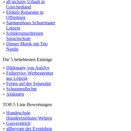
»
all inclusiv Urlaub in
Griechenland
»
Elektro Reparatur in
Offenburg
»
Sanitaetshaus Schuermaier
Leipzig
»
Schülersprachreisen
Sprachschule
»
Dinner Musik mit Trio
Nardis
Die 5 beliebtesten Einträge
»
Dildoparty von AnnJoy
»
Fullservice Werbeagentur
aus Leipzig
»
Ferien auf der Seiseralm
»
Schuppenflechte
»
Alukisten
TOP-5 Liste Bewertungen
»
Hundeschule
Hundeerziehung Welpen
»
Gasvergleich
»
allbuyone der Eventshop