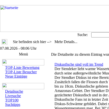
Suche:
Sie befinden sich hier --> Mehr Details...
07.08.2026 - 08:06 Uhr
Menü
Die Detailseite zu diesem Eintrag wu
Diskusfische sind voll im Trend
TOP-Liste Bewertung
Der Stendeker liebt warme Wassert
TOP-Liste Besucher
durch seine außergewöhnliche Mus
Neue Einträge
Der Stendker Diskus ist eine Berei
Zusätzlich fallen die Flossen durch
bis zu 18cm. Diskusfische gehören 
Amazonas-Gebiet. Der Stendker Disk
Detailsuche
gezüchteter Diskusfisch und in der
Livesuche
Diskusfische Fans ist in letzter Ze
TOP100
Diskus-Schwärme gebildet. Dabei s
Suchtipps
Wassertemperaturen mag. Bei 30° C