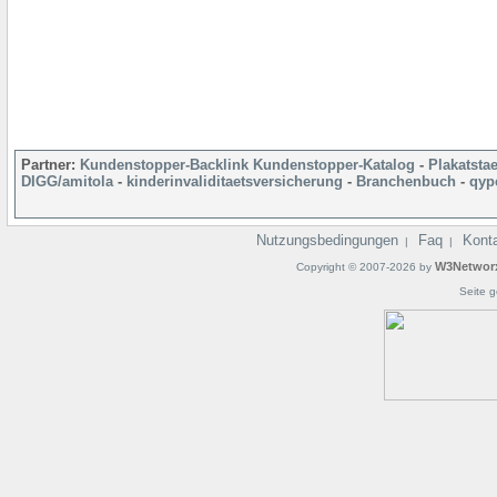
Partner:
Kundenstopper-Backlink
Kundenstopper-Katalog
-
Plakatsta
DIGG/amitola
-
kinderinvaliditaetsversicherung
-
Branchenbuch
-
qyp
Nutzungsbedingungen
Faq
Kont
|
|
W3Networ
Copyright © 2007-2026 by
Seite g