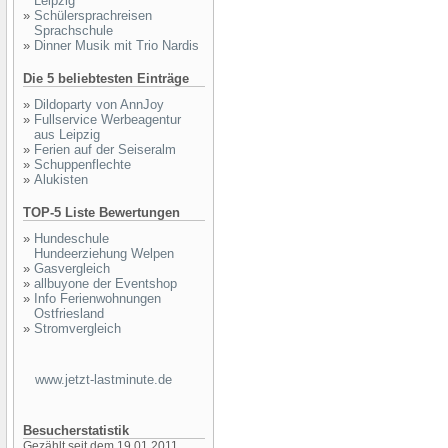
Leipzig
»
Schülersprachreisen
Sprachschule
»
Dinner Musik mit Trio Nardis
Die 5 beliebtesten Einträge
»
Dildoparty von AnnJoy
»
Fullservice Werbeagentur
aus Leipzig
»
Ferien auf der Seiseralm
»
Schuppenflechte
»
Alukisten
TOP-5 Liste Bewertungen
»
Hundeschule
Hundeerziehung Welpen
»
Gasvergleich
»
allbuyone der Eventshop
»
Info Ferienwohnungen
Ostfriesland
»
Stromvergleich
www.jetzt-lastminute.de
Besucherstatistik
Gezählt seit dem 19.01.2011