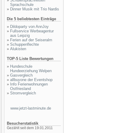
»
Schülersprachreisen
Sprachschule
»
Dinner Musik mit Trio Nardis
Die 5 beliebtesten Einträge
»
Dildoparty von AnnJoy
»
Fullservice Werbeagentur
aus Leipzig
»
Ferien auf der Seiseralm
»
Schuppenflechte
»
Alukisten
TOP-5 Liste Bewertungen
»
Hundeschule
Hundeerziehung Welpen
»
Gasvergleich
»
allbuyone der Eventshop
»
Info Ferienwohnungen
Ostfriesland
»
Stromvergleich
www.jetzt-lastminute.de
Besucherstatistik
Gezählt seit dem 19.01.2011