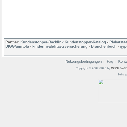
Partner:
Kundenstopper-Backlink
Kundenstopper-Katalog
-
Plakatsta
DIGG/amitola
-
kinderinvaliditaetsversicherung
-
Branchenbuch
-
qyp
Nutzungsbedingungen
Faq
Kont
|
|
W3Networ
Copyright © 2007-2026 by
Seite g